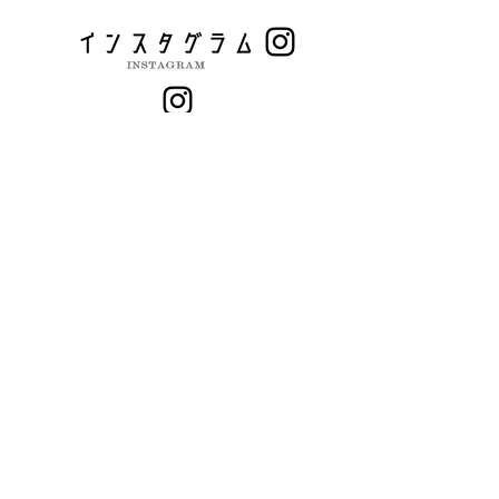
広島銭湯部
部長：池谷 達也
mail:
ikeyandesu29@gmail.com
入部願いなどお気軽にお問い合わせください。