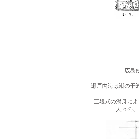
広島
瀬戸内海は潮の干
三段式の湯舟によ
人々の、