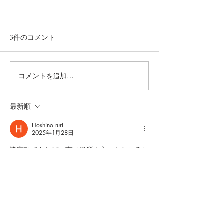
3件のコメント
プロジェクト“菊の湯”①
NHK 広島かた
コメントを追加…
最新順
Hoshino ruri
2025年1月28日
皆実町であれば、南区役所を入ったところに
あった皆実温泉ではないでしょうか。
うちの母の実家です。
また、皆実町の商店街の中に銭湯が一軒あり
ました。松の湯とか、そういった名前だった
と思いますが、そちらはよく覚えていませ
ん。